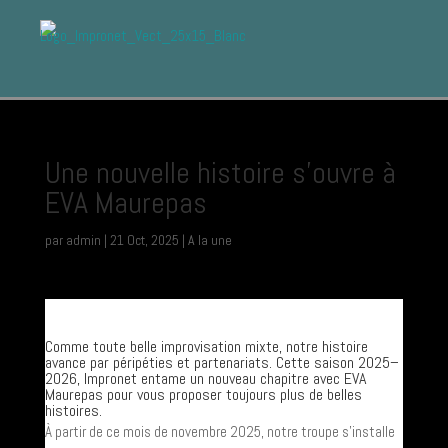
Une nouvelle histoire s’ouvre à
EVA Maurepas
par
admin
|
21 Oct, 2025
|
A la une
Comme toute belle improvisation mixte, notre histoire
avance par péripéties et partenariats. Cette saison 2025–
2026, Impronet entame un nouveau chapitre avec EVA
Maurepas pour vous proposer toujours plus de belles
histoires.
À partir de ce mois de novembre 2025, notre troupe s’installe