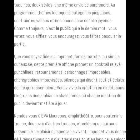
taquines, deux styles, une même envie de surprendre. Au
programme : thèmes loufoques, catégories piégeuses,
contraintes variées et une bonne dose de folie joyeuse.
Comme toujours, c’est
le public
qui a le dernier mot : vous
votez, vous sifflez, vous encouragez, vous faites basculer la
partie.
Que vous soyez fidèle d’Impronet, fan de matchs, ou simple
curieux·se, cette première affiche promet un cocktail relevé :
punchlines, retournements, personnages improbables,
chorégraphies improvisées, silences qui disent tout et éclats
de rire qui rassemblent. Venez vivre la création en direct, sans
filet, dans une ambiance chaleureuse où chaque réaction du
public devient matière à jouer.
Rendez-vous à EVA Maurepas,
amphithéâtre
, pour soutenir la
troupe, découvrir d’autres troupes, et célébrer ce qui nous
rassemble : le plaisir du spectacle vivant. Impronet vous donne
déjà rendez-vous pour d’autres dates tout au long de la saison