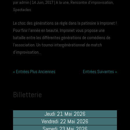
par
admin
|
14 Juin, 2017
|
A la une
,
Rencontre d'improvisation
,
Spectacles
Le choc des générations se règle dans la patinoire à Impronet !
Pour finir l’année en beauté, Impronet vous propose une
bataille entre les différentes générations de comédiens de
l’association. Un tournoi intergénérationnel de match
d’improvisation...
« Entrées Plus Anciennes
Entrées Suivantes »
Billetterie
Jeudi 21 Mai 2026
Vendredi 22 Mai 2026
Samedi 23 Mai 2026